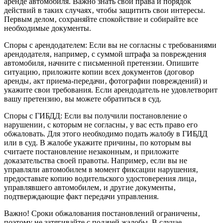
аренде автомобиля. Важно знать свои права и порядок
действий в таких случаях‚ чтобы защитить свои интересы.
Первым делом‚ сохраняйте спокойствие и собирайте все
необходимые документы.
Споры с арендодателем: Если вы не согласны с требованиями
арендодателя‚ например‚ с суммой штрафа за повреждения
автомобиля‚ начните с письменной претензии. Опишите
ситуацию‚ приложите копии всех документов (договор
аренды‚ акт приема-передачи‚ фотографии повреждений) и
укажите свои требования. Если арендодатель не удовлетворит
вашу претензию‚ вы можете обратиться в суд.
Споры с ГИБДД: Если вы получили постановление о
нарушении‚ с которым не согласны‚ у вас есть право его
обжаловать. Для этого необходимо подать жалобу в ГИБДД
или в суд. В жалобе укажите причины‚ по которым вы
считаете постановление незаконным‚ и приложите
доказательства своей правоты. Например‚ если вы не
управляли автомобилем в момент фиксации нарушения‚
предоставьте копию водительского удостоверения лица‚
управлявшего автомобилем‚ и другие документы‚
подтверждающие факт передачи управления.
Важно! Сроки обжалования постановлений ограничены‚
поэтому не затягивайте с подачей жалобы. В случае