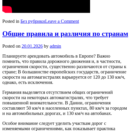
on
Posted in
Без рубрики
Leave a Comment
Ответственность
при
Общие правила и различия по странам
аренде
автомобиля
Posted on
20.01.2026
by
admin
и
фотофиксация
Планируете арендовать автомобиль в Европе? Важно
нарушений
помнить, что правила дорожного движения и, в частности,
ограничения скорости, существенно различаются от страны к
стране; В большинстве европейских государств, ограничение
скорости на автомагистралях варьируется от 120 до 130 км/ч,
однако, есть исключения.
Германия выделяется отсутствием общих ограничений
скорости на некоторых автомагистралях, что требует
повышенной внимательности. В Дании, ограничения
составляют 50 км/ч в населенных пунктах, 80 км/ч за городом
и на автомобильных дорогах, и 130 км/ч на автобанах.
Особое внимание следует уделить участкам дорог с
изменяемыми ограничениями, как показывает практика