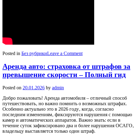
on
Posted in
Без рубрики
Leave a Comment
Общие
правила
Аренда авто: страховка от штрафов за
и
превышение скорости – Полный гид
различия
по
странам
Posted on
20.01.2026
by
admin
Добро пожаловать! Аренда автомобиля – отличный способ
путешествовать‚ но важно помнить о возможных штрафах.
Особенно актуально это в 2026 году‚ когда‚ согласно
последним изменениям‚ фиксируются нарушения с помощью
камер и автоматических аппаратов. Важно знать: если в
течение суток зафиксировано два и более нарушения ОСАГО‚
владельцу выставляется только один штраф.