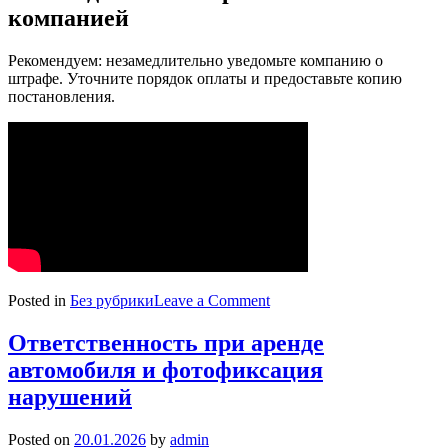
компанией
Рекомендуем: незамедлительно уведомьте компанию о
штрафе. Уточните порядок оплаты и предоставьте копию
постановления.
on
Posted in
Без рубрики
Leave a Comment
Кто
несет
Ответственность при аренде
ответственность
автомобиля и фотофиксация
за
штраф?
нарушений
Posted on
20.01.2026
by
admin