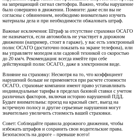
на запрещающий сигнал светофора. Важно‚ чтобы нарушение
было совершено в движении. Помните: даже если вы не
согласны с обвинением‚ необходимо внимательно изучить
материалы дела и при необходимости обжаловать штраф.
Важные исключения: Штраф за отсутствие страховки ОСАГО
не назначается‚ если автомобиль не участвует в дорожном
движении (например‚ стоит в гараже)‚ у вас есть электронный
полис ОСАГО (достаточно показать на экране телефона)‚ или
вы управляете мопедом или садовой техникой со скоростью
до 20 км/ч. Рекомендация: всегда имейте при себе
действующий полис ОСАГО‚ даже в электронном виде.
Влияние на страховку: Несмотря на то‚ что коэффициент
нарушений больше не применяется при расчете стоимости
ОСАГО‚ страховые компании имеют право устанавливать
индивидуальные тарифы в пределах базовой ставки с учетом
различных факторов‚ включая историю нарушений ПДД.
Будьте внимательны: проезд на красный свет‚ выезд на
встречную полосу и другие серьезные нарушения могут
значительно увеличить стоимость вашей страховки.
Совет: Соблюдайте правила дорожного движения‚ чтобы
избежать штрафов и сохранить свои водительские права.
Безопасность на дороге – превыше всего!