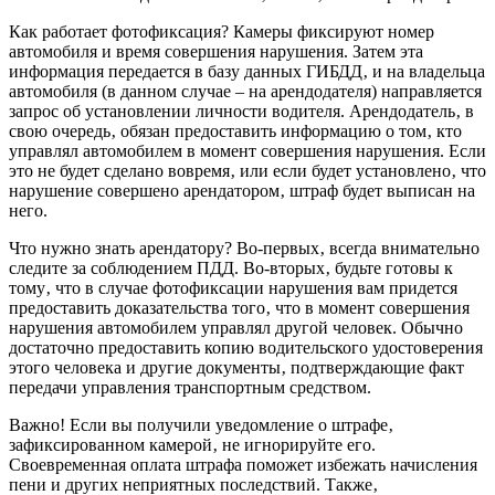
Как работает фотофиксация? Камеры фиксируют номер
автомобиля и время совершения нарушения. Затем эта
информация передается в базу данных ГИБДД‚ и на владельца
автомобиля (в данном случае – на арендодателя) направляется
запрос об установлении личности водителя. Арендодатель‚ в
свою очередь‚ обязан предоставить информацию о том‚ кто
управлял автомобилем в момент совершения нарушения. Если
это не будет сделано вовремя‚ или если будет установлено‚ что
нарушение совершено арендатором‚ штраф будет выписан на
него.
Что нужно знать арендатору? Во-первых‚ всегда внимательно
следите за соблюдением ПДД. Во-вторых‚ будьте готовы к
тому‚ что в случае фотофиксации нарушения вам придется
предоставить доказательства того‚ что в момент совершения
нарушения автомобилем управлял другой человек. Обычно
достаточно предоставить копию водительского удостоверения
этого человека и другие документы‚ подтверждающие факт
передачи управления транспортным средством.
Важно! Если вы получили уведомление о штрафе‚
зафиксированном камерой‚ не игнорируйте его.
Своевременная оплата штрафа поможет избежать начисления
пени и других неприятных последствий. Также‚