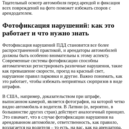
Тщательный осмотр автомобиля перед арендой и фиксация
всех повреждений на фото поможет избежать споров с
арендодателем.
Фотофиксация нарушений: как это
работает и что нужно знать
Фотофиксация нарушений ПДД становится все более
распространенной практикой‚ и арендаторы автомобилей
должны быть особенно внимательны к этому аспекту.
Современные системы фотофиксации способны
автоматически регистрировать различные нарушения‚ такие
как превышение скорости‚ проезд на красный свет‚
нарушение правил парковки и другие. Важно понимать‚ как
это работает‚ чтобы избежать неприятных сюрпризов в виде
штрафов.
В США‚ например‚ доказательством при штрафе‚
выписанном камерой‚ является фотография‚ на которой четко
видно автомобиль и водителя. В Латвии (и‚ вероятно‚ в
большинстве других стран) действует аналогичный принцип.
Это означает‚ что в случае фотофиксации нарушения на
арендованном автомобиле‚ ответственность‚ как правило‚
возлагается на водителя – то есть‚ на вас‚ как на арендатора.