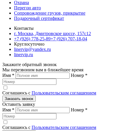
Охрана
Перегон авто
Сопровождение грузов, прикрытие
Подарочный сертификат
Контакты
г. Москва, Дмитровское шоссе, 157c12
+7 (926) 778-25-89
+7 (926) 707-18-04
Круглосуточно
linervip@yandex.ru
linervip.ru
Закажите обратный звонок
Мы перезвоним вам в ближейшее время
Имя
*
Номер
*
Соглашаюсь с
Пользовательским соглашением
Заказать звонок
Оставить заявку
Имя
*
Номер
*
Соглашаюсь с
Пользовательским соглашением