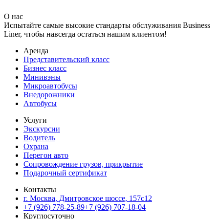
О нас
Испытайте самые высокие стандарты обслуживания Business
Liner, чтобы навсегда остаться нашим клиентом!
Аренда
Представительский класс
Бизнес класс
Минивэны
Микроавтобусы
Внедорожники
Автобусы
Услуги
Экскурсии
Водитель
Охрана
Перегон авто
Сопровождение грузов, прикрытие
Подарочный сертификат
Контакты
г. Москва, Дмитровское шоссе, 157c12
+7 (926) 778-25-89
+7 (926) 707-18-04
Круглосуточно