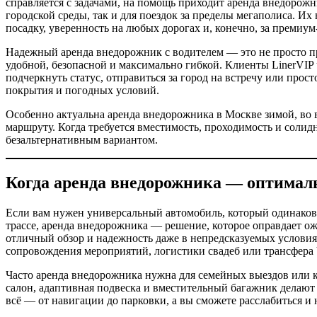
справляется с задачами, на помощь приходит аренда внедорожн
городской среды, так и для поездок за пределы мегаполиса. 
посадку, уверенность на любых дорогах и, конечно, за премиум
Надежный аренда внедорожник с водителем — это не просто пр
удобной, безопасной и максимально гибкой. Клиенты LinerVI
подчеркнуть статус, отправиться за город на встречу или прос
покрытия и погодных условий.
Особенно актуальна аренда внедорожника в Москве зимой, во
маршруту. Когда требуется вместимость, проходимость и соли
безальтернативным вариантом.
Когда аренда внедорожника — оптималь
Если вам нужен универсальный автомобиль, который одинаково 
трассе, аренда внедорожника — решение, которое оправдает 
отличный обзор и надежность даже в непредсказуемых условиях
сопровождения мероприятий, логистики свадеб или трансфера 
Часто аренда внедорожника нужна для семейных выездов или
салон, адаптивная подвеска и вместительный багажник делают 
всё — от навигации до парковки, а вы сможете расслабиться и 