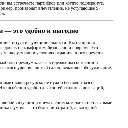
ли вы встречаете партнёров или хотите подчеркнуть
пример, производят впечатление, не уступающее S-
он.
м — это удобно и выгодно
ание статуса и функциональности. Вы не просто
ас довезут с комфортом, безопасно и вовремя. Это
му маршруту или в условиях ограниченного времени.
омобили премиум-класса в идеальном состоянии и
 высокого уровня: чистый салон, вежливое обслуживание,
ономит ваши ресурсы: не нужно беспокоиться о
Это особенно удобно для гостей столицы, делегаций,
любой ситуации и впечатление, которое остаётся с вами
ика с умом — это будет не затратой, а выгодной