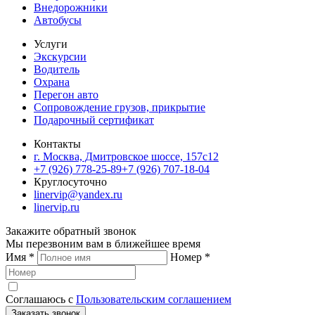
Внедорожники
Автобусы
Услуги
Экскурсии
Водитель
Охрана
Перегон авто
Сопровождение грузов, прикрытие
Подарочный сертификат
Контакты
г. Москва, Дмитровское шоссе, 157c12
+7 (926) 778-25-89
+7 (926) 707-18-04
Круглосуточно
linervip@yandex.ru
linervip.ru
Закажите обратный звонок
Мы перезвоним вам в ближейшее время
Имя
*
Номер
*
Соглашаюсь с
Пользовательским соглашением
Заказать звонок