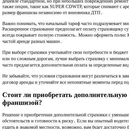
дешевле стандартной, но при небольших повреждениях ремонт 
также опции, такие как SUPER CDWTP, которые снимают с ар
размер франшизы независимо от виновника ДТП․
Важно понимать, что начальный тариф часто подразумевает 
Расширенное страхование предполагает оплату страховщику су
всегда покрывает полную стоимость․ Можно оформить полис К
частой аренде разных машин․
При выборе страховки учитывайте свои потребности и бюджет․
или по сложным дорогам, лучше выбрать страховку с минимал
часто предлагается дополнительная оплата за определенные 
Не забывайте, что условия страхования могут различаться в з
договор аренды и уточняйте все непонятные моменты перед п
Стоит ли приобретать дополнительную
франшизой?
Решение о приобретении дополнительной страховки с уменьш
обстоятельств и готовности к риску․ Если вы опытный водитель
ездить в знакомой местности, возможно, вам будет достаточно