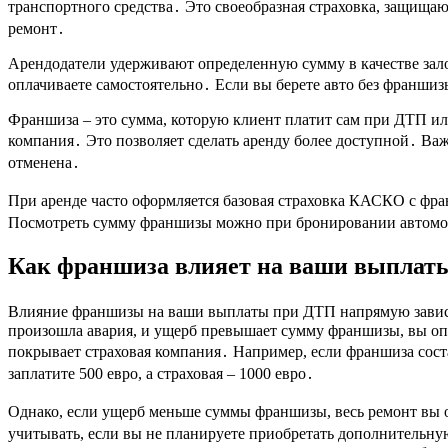
транспортного средства․ Это своеобразная страховка, защища
ремонт․
Арендодатели удерживают определенную сумму в качестве зало
оплачиваете самостоятельно․ Если вы берете авто без франшиз
Франшиза – это сумма, которую клиент платит сам при ДТП ил
компания․ Это позволяет сделать аренду более доступной․ Ва
отменена․
При аренде часто оформляется базовая страховка КАСКО с фр
Посмотреть сумму франшизы можно при бронировании автомо
Как франшиза влияет на ваши выплат
Влияние франшизы на ваши выплаты при ДТП напрямую зависи
произошла авария, и ущерб превышает сумму франшизы, вы опл
покрывает страховая компания․ Например, если франшиза соста
заплатите 500 евро, а страховая – 1000 евро․
Однако, если ущерб меньше суммы франшизы, весь ремонт вы 
учитывать, если вы не планируете приобретать дополнительн