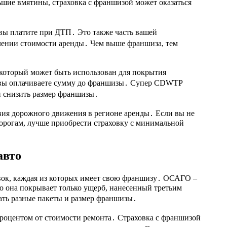
шие вмятины, страховка с франшизой может оказаться
 вы платите при ДТП․ Это также часть вашей
елении стоимости аренды․ Чем выше франшиза, тем
 который может быть использован для покрытия
 вы оплачиваете сумму до франшизы․ Супер CDWTP
ли снизить размер франшизы․
вия дорожного движения в регионе аренды․ Если вы не
орогам, лучше приобрести страховку с минимальной
авто
вок, каждая из которых имеет свою франшизу․ ОСАГО –
но она покрывает только ущерб, нанесенный третьим
ть разные пакеты и размер франшизы․
оцентом от стоимости ремонта․ Страховка с франшизой