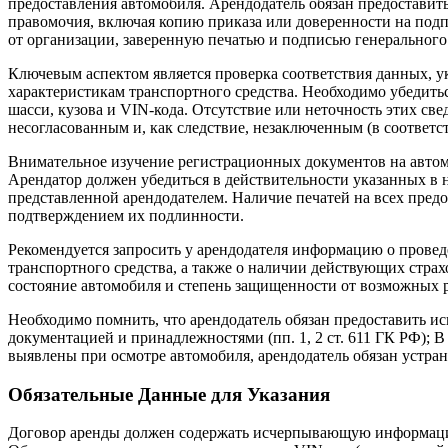
предоставления автомобиля. Арендодатель обязан предостави
правомочия, включая копию приказа или доверенности на под
от организации, заверенную печатью и подписью генерального д
Ключевым аспектом является проверка соответствия данных, у
характеристикам транспортного средства. Необходимо убедитьс
шасси, кузова и VIN-кода. Отсутствие или неточность этих св
несогласованным и, как следствие, незаключенным (в соответстви
Внимательное изучение регистрационных документов на автом
Арендатор должен убедиться в действительности указанных в 
представленной арендодателем. Наличие печатей на всех пред
подтверждением их подлинности.
Рекомендуется запросить у арендодателя информацию о прове
транспортного средства, а также о наличии действующих страх
состояние автомобиля и степень защищенности от возможных 
Необходимо помнить, что арендодатель обязан предоставить и
документацией и принадлежностями (пп. 1, 2 ст. 611 ГК РФ); В
выявлены при осмотре автомобиля, арендодатель обязан устра
Обязательные Данные для Указания
Договор аренды должен содержать исчерпывающую информац