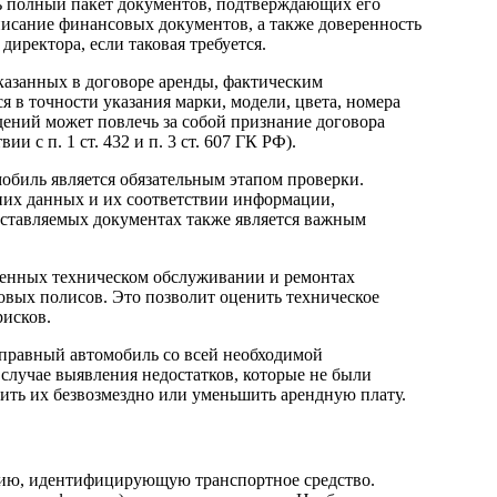
ть полный пакет документов, подтверждающих его
писание финансовых документов, а также доверенность
иректора, если таковая требуется.
казанных в договоре аренды, фактическим
я в точности указания марки, модели, цвета, номера
едений может повлечь за собой признание договора
и с п. 1 ст. 432 и п. 3 ст. 607 ГК РФ).
обиль является обязательным этапом проверки.
них данных и их соответствии информации,
оставляемых документах также является важным
денных техническом обслуживании и ремонтах
овых полисов. Это позволит оценить техническое
рисков.
справный автомобиль со всей необходимой
 случае выявления недостатков, которые не были
нить их безвозмездно или уменьшить арендную плату.
ию, идентифицирующую транспортное средство.