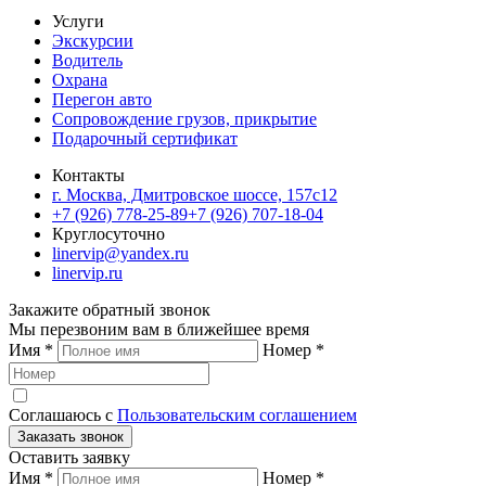
Услуги
Экскурсии
Водитель
Охрана
Перегон авто
Сопровождение грузов, прикрытие
Подарочный сертификат
Контакты
г. Москва, Дмитровское шоссе, 157c12
+7 (926) 778-25-89
+7 (926) 707-18-04
Круглосуточно
linervip@yandex.ru
linervip.ru
Закажите обратный звонок
Мы перезвоним вам в ближейшее время
Имя
*
Номер
*
Соглашаюсь с
Пользовательским соглашением
Заказать звонок
Оставить заявку
Имя
*
Номер
*