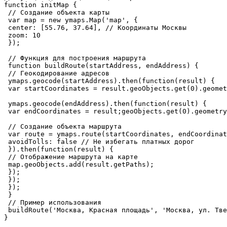
function initMap {

 // Создание объекта карты

 var map = new ymaps.Map('map', {

 center: [55.76, 37.64], // Координаты Москвы

 zoom: 10

 });

 // Функция для построения маршрута

 function buildRoute(startAddress, endAddress) {

 // Геокодирование адресов

 ymaps.geocode(startAddress).then(function(result) {

 var startCoordinates = result.geoObjects.get(0).geomet
 ymaps.geocode(endAddress).then(function(result) {

 var endCoordinates = result;geoObjects.get(0).geometry
 // Создание объекта маршрута

 var route = ymaps.route(startCoordinates, endCoordinat
 avoidTolls: false // Не избегать платных дорог

 }).then(function(result) {

 // Отображение маршрута на карте

 map.geoObjects.add(result.getPaths);

 });

 });

 });

 }

 // Пример использования

 buildRoute('Москва, Красная площадь', 'Москва, ул. Тве
}
