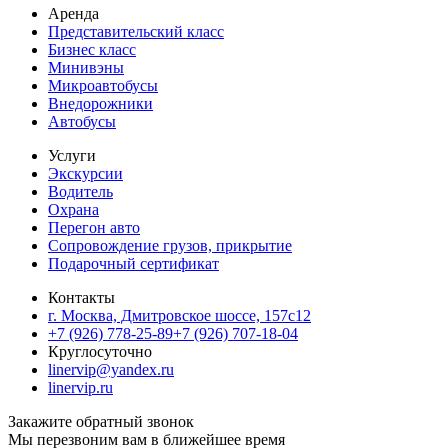
Аренда
Представительский класс
Бизнес класс
Минивэны
Микроавтобусы
Внедорожники
Автобусы
Услуги
Экскурсии
Водитель
Охрана
Перегон авто
Сопровождение грузов, прикрытие
Подарочный сертификат
Контакты
г. Москва, Дмитровское шоссе, 157c12
+7 (926) 778-25-89
+7 (926) 707-18-04
Круглосуточно
linervip@yandex.ru
linervip.ru
Закажите обратный звонок
Мы перезвоним вам в ближейшее время