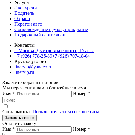
Услуги
Экскурсии
Водитель
Охрана
Перегон авто
Сопровождение грузов, прикрытие
Подарочный сертификат
Контакты
г. Москва, Дмитровское шоссе, 157c12
+7 (926) 778-25-89
+7 (926) 707-18-04
Круглосуточно
linervip@yandex.ru
linervip.ru
Закажите обратный звонок
Мы перезвоним вам в ближейшее время
Имя
*
Номер
*
Соглашаюсь с
Пользовательским соглашением
Заказать звонок
Оставить заявку
Имя
*
Номер
*