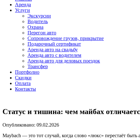
Аренда
Услуги
Экскурсии
Водитель
Охрана
Перегон авто
Сопровождение грузов, прикрытие
Подарочный сертификат
Аренда авто на свадьбу
Аренда авто с водителем
Аренда авто для деловых поездок
Трансфер
Портфолио
Скидки
Оплата
Контакты
Статус и тишина: чем майбах отличаетс
Опубликовано: 09.02.2026
Maybach — это тот случай, когда слово «люкс» перестаёт быть 