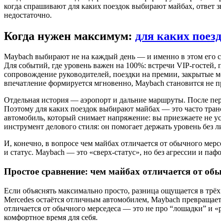
когда спрашивают для каких поездок выбирают майбах, ответ зв
недостаточно.
Когда нужен максимум:
для каких поез
Maybach выбирают не на каждый день — и именно в этом его с
Для событий, где уровень важен на 100%: встречи VIP-гостей, 
сопровождение руководителей, поездки на премии, закрытые ме
впечатление формируется мгновенно, Maybach становится не п
Отдельная история — аэропорт и дальние маршруты. После перел
Поэтому для каких поездок выбирают майбах — это часто тран
автомобиль, который снимает напряжение: вы приезжаете не у
инструмент делового стиля: он помогает держать уровень без 
И, конечно, в вопросе чем майбах отличается от обычного ме
и статус. Maybach — это «сверх-статус», но без агрессии и паф
Простое сравнение: чем майбах отличается от об
Если объяснять максимально просто, разница ощущается в трёх
Mercedes остаётся отличным автомобилем, Maybach превращает
отличается от обычного мерседеса — это не про “лошадки” и «р
комфортное время для себя.