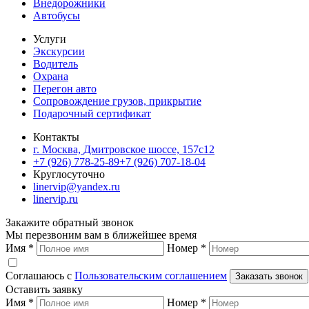
Внедорожники
Автобусы
Услуги
Экскурсии
Водитель
Охрана
Перегон авто
Сопровождение грузов, прикрытие
Подарочный сертификат
Контакты
г. Москва, Дмитровское шоссе, 157c12
+7 (926) 778-25-89
+7 (926) 707-18-04
Круглосуточно
linervip@yandex.ru
linervip.ru
Закажите обратный звонок
Мы перезвоним вам в ближейшее время
Имя
*
Номер
*
Соглашаюсь с
Пользовательским соглашением
Заказать звонок
Оставить заявку
Имя
*
Номер
*