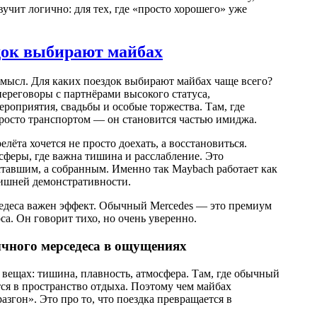
учит логично: для тех, где «просто хорошего» уже
док выбирают майбах
мысл. Для каких поездок выбирают майбах чаще всего?
переговоры с партнёрами высокого статуса,
роприятия, свадьбы и особые торжества. Там, где
росто транспортом — он становится частью имиджа.
ёта хочется не просто доехать, а восстановиться.
сферы, где важна тишина и расслабление. Это
ставшим, а собранным. Именно так Maybach работает как
лишней демонстративности.
рседеса важен эффект. Обычный Mercedes — это премиум
оса. Он говорит тихо, но очень уверенно.
ычного мерседеса в ощущениях
 вещах: тишина, плавность, атмосфера. Там, где обычный
ся в пространство отдыха. Поэтому чем майбах
азгон». Это про то, что поездка превращается в