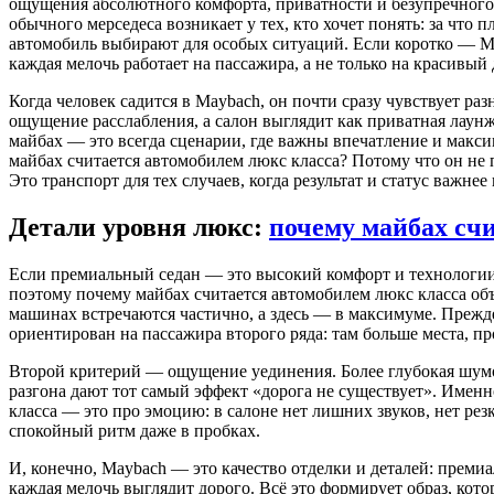
ощущения абсолютного комфорта, приватности и безупречного 
обычного мерседеса возникает у тех, кто хочет понять: за что 
автомобиль выбирают для особых ситуаций. Если коротко — Ma
каждая мелочь работает на пассажира, а не только на красивый
Когда человек садится в Maybach, он почти сразу чувствует ра
ощущение расслабления, а салон выглядит как приватная лаун
майбах — это всегда сценарии, где важны впечатление и макси
майбах считается автомобилем люкс класса? Потому что он не 
Это транспорт для тех случаев, когда результат и статус важнее 
Детали уровня люкс:
почему майбах сч
Если премиальный седан — это высокий комфорт и технологии
поэтому почему майбах считается автомобилем люкс класса об
машинах встречаются частично, а здесь — в максимуме. Прежд
ориентирован на пассажира второго ряда: там больше места, п
Второй критерий — ощущение уединения. Более глубокая шумо
разгона дают тот самый эффект «дорога не существует». Имен
класса — это про эмоцию: в салоне нет лишних звуков, нет ре
спокойный ритм даже в пробках.
И, конечно, Maybach — это качество отделки и деталей: премиа
каждая мелочь выглядит дорого. Всё это формирует образ, кот