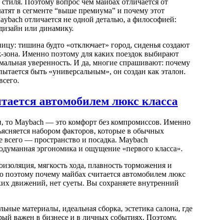
стиля. Поэтому вопрос чем майбах отличается от
платят в сегменте “выше премиума” и почему этот
ybach отличается не одной деталью, а философией:
 дизайн или динамику.
зницу: тишина будто «отключает» город, сиденья создают
ж-зона. Именно поэтому для каких поездок выбирают
мальная уверенность. И да, многие спрашивают: почему
пытается быть «универсальным», он создан как эталон.
всего.
итается автомобилем люкс класса
, то Maybach — это комфорт без компромиссов. Именно
ъясняется набором факторов, которые в обычных
е всего — пространство и посадка. Maybach
родуманная эргономика и ощущение «первого класса».
изоляция, мягкость хода, плавность торможения и
но поэтому почему майбах считается автомобилем люкс
зких движений, нет суеты. Вы сохраняете внутренний
льные материалы, идеальная сборка, эстетика салона, где
орый важен в бизнесе и в личных событиях. Поэтому,