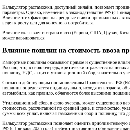
Калькулятор растаможки, доступный онлайн, позволяет произве
параметры. Однако, изменения в законодательстве РФ (с 1 янв
Влияние этих факторов на арендные ставки премиальных авто
ведет к росту цен для конечного потребителя.
Влияние оказывает и страна ввоза (Европа, США, Грузия, Китай
может варьироваться.
Влияние пошлин на стоимость ввоза п
Импортные пошлины оказывают прямое и существенное влияни
Россию, что, в свою очередь, критически отражается на цен
пошлину, НДС, акциз и утилизационный сбор, значительно ув
Согласно действующим постановлениям Правительства РФ (№3
пошлины определяется индивидуально, исходя из возраста, объ
автомобили, как правило, облагаются более высокими пошлин
Утилизационный сбор, в свою очередь, может существенно вар
стоимостью, рассчитанной по средней цене, и стоимостью, ука
суммы всех уплат, включая таможенный сбор и пошлину, что д
Калькулятор растаможки позволяет оценить приблизительную с
РФ (с 1 января 2025 года) требуют постоянного обновления дан