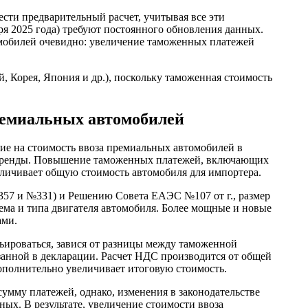
сти предварительный расчет, учитывая все эти
аря 2025 года) требуют постоянного обновления данных.
мобилей очевидно: увеличение таможенных платежей
, Корея, Япония и др.), поскольку таможенная стоимость
ремиальных автомобилей
е на стоимость ввоза премиальных автомобилей в
ах аренды. Повышение таможенных платежей, включающих
еличивает общую стоимость автомобиля для импортера.
57 и №331) и Решению Совета ЕАЭС №107 от г., размер
ема и типа двигателя автомобиля. Более мощные и новые
ами.
ьироваться, завися от разницы между таможенной
занной в декларации. Расчет НДС производится от общей
ополнительно увеличивает итоговую стоимость.
умму платежей, однако, изменения в законодательстве
ных. В результате, увеличение стоимости ввоза