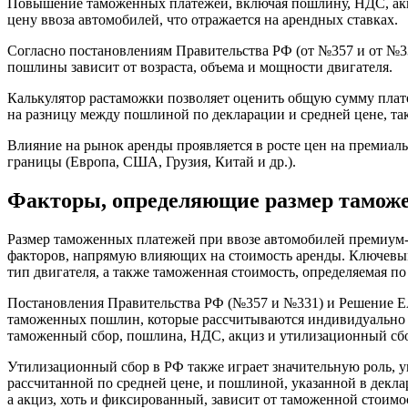
Повышение таможенных платежей, включая пошлину, НДС, акц
цену ввоза автомобилей, что отражается на арендных ставках.
Согласно постановлениям Правительства РФ (от №357 и от №3
пошлины зависит от возраста, объема и мощности двигателя.
Калькулятор растаможки позволяет оценить общую сумму плат
на разницу между пошлиной по декларации и средней цене, так
Влияние на рынок аренды проявляется в росте цен на премиаль
границы (Европа, США, Грузия, Китай и др.).
Факторы, определяющие размер тамож
Размер таможенных платежей при ввозе автомобилей премиум-
факторов, напрямую влияющих на стоимость аренды. Ключевыми
тип двигателя, а также таможенная стоимость, определяемая 
Постановления Правительства РФ (№357 и №331) и Решение Е
таможенных пошлин, которые рассчитываются индивидуально д
таможенный сбор, пошлина, НДС, акциз и утилизационный с
Утилизационный сбор в РФ также играет значительную роль, 
рассчитанной по средней цене, и пошлиной, указанной в декл
а акциз, хоть и фиксированный, зависит от таможенной стоимо