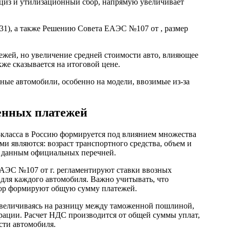
из и утилизационный сбор, напрямую увеличивает
31), а также Решению Совета ЕАЭС №107 от , размер
ежей, но увеличение средней стоимости авто, влияющее
же сказывается на итоговой цене.
ные автомобили, особенно на модели, ввозимые из-за
енных платежей
класса в Россию формируется под влиянием множества
 являются: возраст транспортного средства, объем и
по данным официальных перечней.
АЭС №107 от г. регламентируют ставки ввозных
ля каждого автомобиля. Важно учитывать, что
бор формируют общую сумму платежей.
увеличиваясь на разницу между таможенной пошлиной,
арации. Расчет НДС производится от общей суммы уплат,
сти автомобиля.