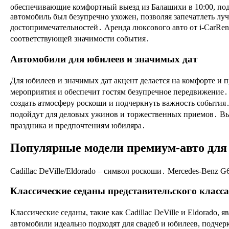
обеспечивающие комфортный выезд из Балашихи в 10:00, по
автомобиль был безупречно ухожен, позволяя запечатлеть л
достопримечательностей․ Аренда люксового авто от i-CarRen
соответствующей значимости события․
Автомобили для юбилеев и значимых дат
Для юбилеев и значимых дат акцент делается на комфорте и 
мероприятия и обеспечит гостям безупречное передвижение․
создать атмосферу роскоши и подчеркнуть важность события․ 
подойдут для деловых ужинов и торжественных приемов․ Вы
праздника и предпочтениям юбиляра․
Популярные модели премиум-авто для
Cadillac DeVille/Eldorado – символ роскоши․ Mercedes-Benz G
Классические седаны представительского класса
Классические седаны, такие как Cadillac DeVille и Eldorado
автомобили идеально подходят для свадеб и юбилеев, подчер