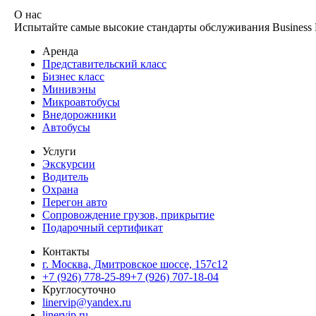
О нас
Испытайте самые высокие стандарты обслуживания Business L
Аренда
Представительский класс
Бизнес класс
Минивэны
Микроавтобусы
Внедорожники
Автобусы
Услуги
Экскурсии
Водитель
Охрана
Перегон авто
Сопровождение грузов, прикрытие
Подарочный сертификат
Контакты
г. Москва, Дмитровское шоссе, 157c12
+7 (926) 778-25-89
+7 (926) 707-18-04
Круглосуточно
linervip@yandex.ru
linervip.ru